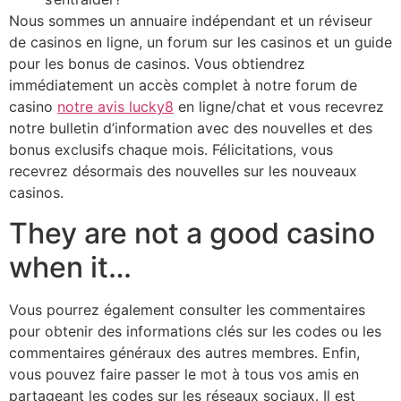
Nous sommes un annuaire indépendant et un réviseur
de casinos en ligne, un forum sur les casinos et un guide
pour les bonus de casinos. Vous obtiendrez
immédiatement un accès complet à notre forum de
casino
notre avis lucky8
en ligne/chat et vous recevrez
notre bulletin d’information avec des nouvelles et des
bonus exclusifs chaque mois. Félicitations, vous
recevrez désormais des nouvelles sur les nouveaux
casinos.
They are not a good casino
when it…
Vous pourrez également consulter les commentaires
pour obtenir des informations clés sur les codes ou les
commentaires généraux des autres membres. Enfin,
vous pouvez faire passer le mot à tous vos amis en
partageant les codes sur les réseaux sociaux. Il est