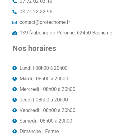
07 72 02 03 19
03 21 23 32 96
contact@protechome.fr
139 faubourg de Péronne, 62450 Bapaume
Nos horaires
Lundi | 08h00 à 20h00
Mardi | 08h00 à 20h00
Mercredi | 08h00 à 20h00
Jeudi | 08h00 à 20h00
Vendredi | 08h00 à 20h00
Samedi | 08h00 à 20h00
Dimanche | Fermé