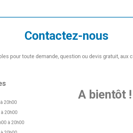
Contactez-nous
s pour toute demande, question ou devis gratuit, aux 
es
A bientôt !
 à 20h00
 à 20h00
h00 à 20h00
 à 20h00