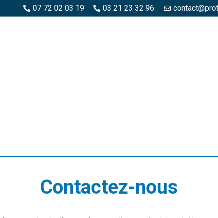
07 72 02 03 19
03 21 23 32 96
contact@pro
SPACES BOIS
ESPACES BÉTON ET PIERRE
PISCINE ET MA
Contactez-nous