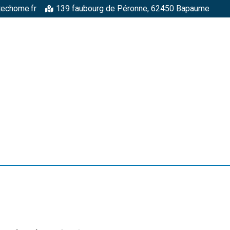
techome.fr
139 faubourg de Péronne, 62450 Bapaume
RGELLES
STRUCTURES MÉTALLIQUES
TOITURES
FAÇADE