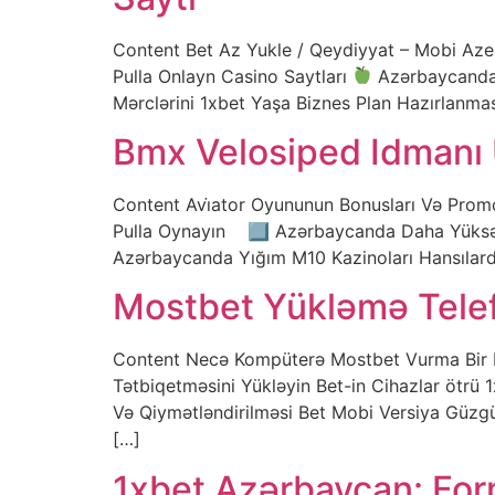
Content Bet Az Yukle / Qeydiyyat – Mobi Azer
Pulla Onlayn Casino Saytları
Azərbaycanda 
Mərclərini 1xbet Yaşa Biznes Plan Hazırlanma
Bmx Velosiped Idmanı
Content Avi̇ator Oyununun Bonusları Və Prom
Pulla Oynayın ⃣ Azərbaycanda Daha Yüksək 
Azərbaycanda Yığım M10 Kazinoları Hansılardı
Mostbet Yükləmə Tele
Content Necə Kompüterə Mostbet Vurma Bir Ba
Tətbiqetməsini Yükləyin Bet-in Cihazlar ötrü 
Və Qiymətləndirilməsi Bet Mobi Versiya Güz
[…]
1xbet Azərbaycan: For