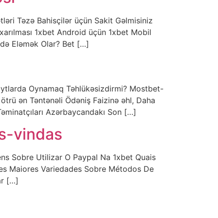
ri Təzə Bahisçilər üçün Sakit Gəlmisiniz
xarılması 1xbet Android üçün 1xbet Mobil
də Eləmək Olar? Bet […]
ytlarda Oynamaq Təhlükəsizdirmi? Mostbet-
trü ən Təntənəli Ödəniş Faizinə əhl, Daha
Təminatçıları Azərbaycandakı Son […]
s-vindas
ns Sobre Utilizar O Paypal Na 1xbet Quais
eses Maiores Variedades Sobre Métodos De
r […]