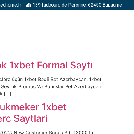
techome.fr
139 faubourg de Péronne, 62450 Bapaume
RGELLES
STRUCTURES MÉTALLIQUES
TOITURES
FAÇADE
k 1xbet Formal Saytı
rclərə üçün 1xbet Bədii Bet Azerbaycan, 1xbet
Bet Seyrək Promos Və Bonuslar Bet Azerbaycan
i […]
 Bukmeker 1xbet
rc Saytlari
2022: New Customer Bonus Bdt 13000 In