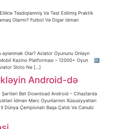
lliklə Təsdiqlənmiş Və Test Edilmiş Praktik
namaq Olarmı? Futbol Və Digər Idman
da əylənmək Olar? Aviator Oyununu Onlayn
n Mobil Kazino Platforması – 12000+ Oyun ⃣
i̇ator Sloto Nə […]
kləyin Android-də
 Şərtləri Bet Download Android – Cihazlarda
ətləri İdman Mərc Oyunlarının Xüsusiyyətləri
 Il Dünya Çempionatı Başa Çatdı Və Cənubi
si