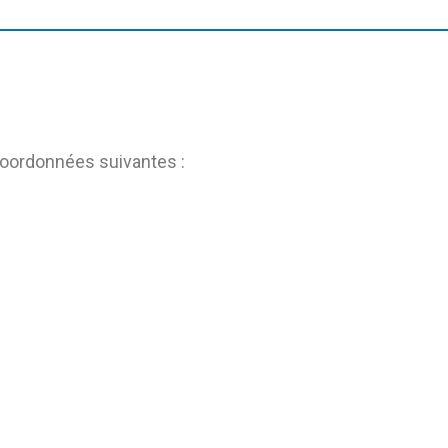
coordonnées suivantes :