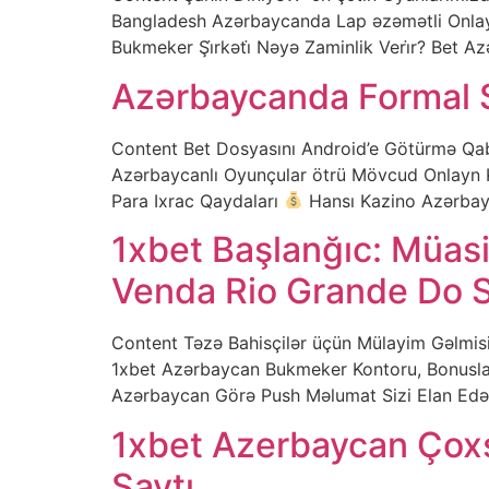
Bangladesh Azərbaycanda Lap əzəmətli Onlay
Bukmeker Şi̇rkəti̇ Nəyə Zaminlik Veri̇r? Bet 
Azərbaycanda Formal 
Content Bet Dosyasını Android’e Götürmə Qa
Azərbaycanlı Oyunçular ötrü Mövcud Onlayn K
Para Ixrac Qaydaları
Hansı Kazino Azərbay
1xbet Başlanğıc: Müasi
Venda Rio Grande Do S
Content Təzə Bahisçilər üçün Mülayim Gəlmis
1xbet Azərbaycan Bukmeker Kontoru, Bonusla
Azərbaycan Görə Push Məlumat Sizi Elan Edəc
1xbet Azerbaycan Çoxs
Saytı