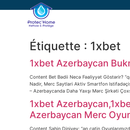
PROTEC’HOME
E
Étiquette :
1xbet
1xbet Azerbaycan Bukm
Content Bet Bədii Necə Fəaliyyət Göstərir? “q
Nadir, Merc Saytlari Aktiv Smartfon Istifadə
– Azerbaycanda Daha Yaxşı Mərc Şirkəti Çoxs
1xbet Azerbaycan,1xbe
Azerbaycan Merc Oyunl
Content Şahin Diniyev: “ən çətin Oyunlarımız