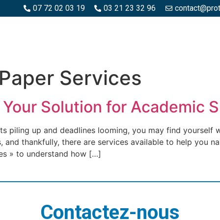
07 72 02 03 19
03 21 23 32 96
contact@pro
SPACES BOIS
ESPACES BÉTON ET PIERRE
PISCINE ET MA
Paper Services
 Your Solution for Academic 
nts piling up and deadlines looming, you may find yoursel
and thankfully, there are services available to help you na
ces » to understand how […]
Contactez-nous