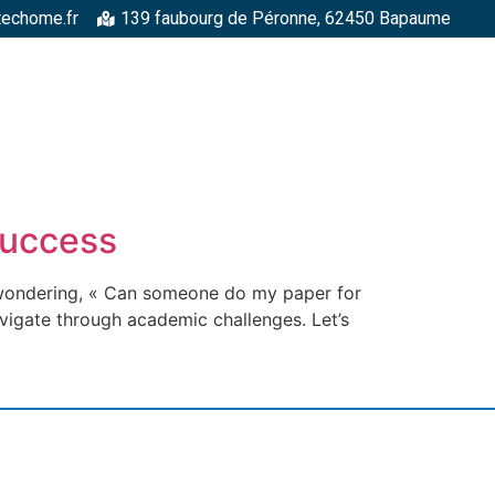
techome.fr
139 faubourg de Péronne, 62450 Bapaume
RGELLES
STRUCTURES MÉTALLIQUES
TOITURES
FAÇADE
Success
f wondering, « Can someone do my paper for
vigate through academic challenges. Let’s