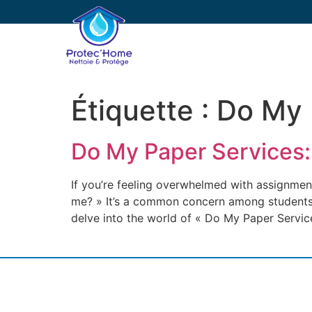
PROTEC’HOME
E
Étiquette :
Do My 
Do My Paper Services:
If you’re feeling overwhelmed with assignme
me? » It’s a common concern among students, 
delve into the world of « Do My Paper Servi