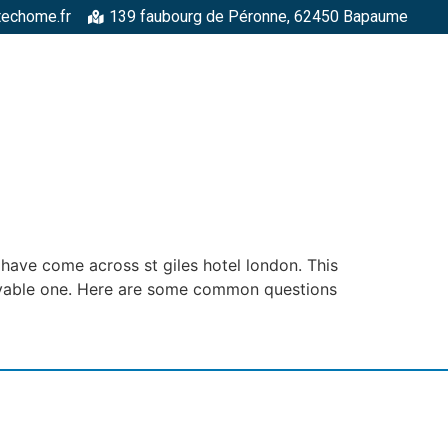
techome.fr
139 faubourg de Péronne, 62450 Bapaume
RGELLES
STRUCTURES MÉTALLIQUES
TOITURES
FAÇADE
 have come across st giles hotel london. This
njoyable one. Here are some common questions