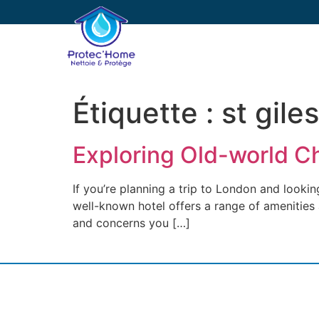
PROTEC’HOME
E
Étiquette :
st gile
Exploring Old-world C
If you’re planning a trip to London and looki
well-known hotel offers a range of amenities
and concerns you […]