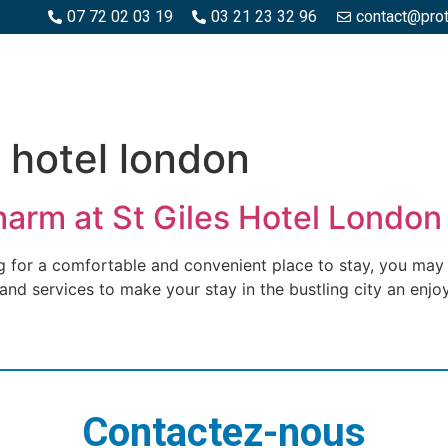
07 72 02 03 19
03 21 23 32 96
contact@pro
SPACES BOIS
ESPACES BÉTON ET PIERRE
PISCINE ET MA
s hotel london
harm at St Giles Hotel London
ng for a comfortable and convenient place to stay, you may
 and services to make your stay in the bustling city an e
Contactez-nous