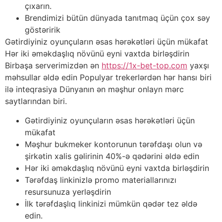
çıxarın.
Brendimizi bütün dünyada tanıtmaq üçün çox səy
göstəririk
Gətirdiyiniz oyunçuların əsas hərəkətləri üçün mükafat
Hər iki əməkdaşlıq növünü eyni vaxtda birləşdirin
Birbaşa serverimizdən ən
https://1x-bet-top.com
yaxşı
məhsullar əldə edin Populyar trekerlərdən hər hansı biri
ilə inteqrasiya Dünyanın ən məşhur onlayn mərc
saytlarından biri.
Gətirdiyiniz oyunçuların əsas hərəkətləri üçün
mükafat
Məşhur bukmeker kontorunun tərəfdaşı olun və
şirkətin xalis gəlirinin 40%-ə qədərini əldə edin
Hər iki əməkdaşlıq növünü eyni vaxtda birləşdirin
Tərəfdaş linkinizlə promo materiallarınızı
resursunuza yerləşdirin
İlk tərəfdaşlıq linkinizi mümkün qədər tez əldə
edin.