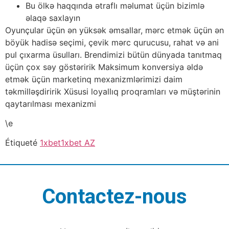
Bu ölkə haqqında ətraflı məlumat üçün bizimlə
əlaqə saxlayın
Oyunçular üçün ən yüksək əmsallar, mərc etmək üçün ən
böyük hadisə seçimi, çevik mərc qurucusu, rahat və ani
pul çıxarma üsulları. Brendimizi bütün dünyada tanıtmaq
üçün çox səy göstəririk Maksimum konversiya əldə
etmək üçün marketinq mexanizmlərimizi daim
təkmilləşdiririk Xüsusi loyallıq proqramları və müştərinin
qaytarılması mexanizmi
\e
Étiqueté
1xbet
1xbet AZ
Contactez-nous