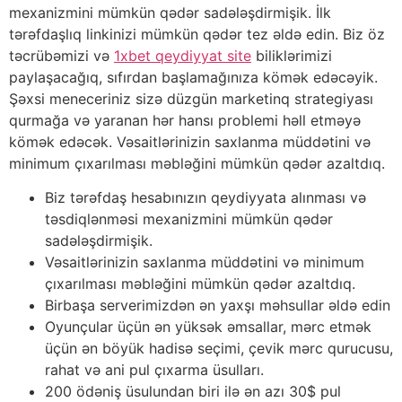
mexanizmini mümkün qədər sadələşdirmişik. İlk
tərəfdaşlıq linkinizi mümkün qədər tez əldə edin. Biz öz
təcrübəmizi və
1xbet qeydiyyat site
biliklərimizi
paylaşacağıq, sıfırdan başlamağınıza kömək edəcəyik.
Şəxsi meneceriniz sizə düzgün marketinq strategiyası
qurmağa və yaranan hər hansı problemi həll etməyə
kömək edəcək. Vəsaitlərinizin saxlanma müddətini və
minimum çıxarılması məbləğini mümkün qədər azaltdıq.
Biz tərəfdaş hesabınızın qeydiyyata alınması və
təsdiqlənməsi mexanizmini mümkün qədər
sadələşdirmişik.
Vəsaitlərinizin saxlanma müddətini və minimum
çıxarılması məbləğini mümkün qədər azaltdıq.
Birbaşa serverimizdən ən yaxşı məhsullar əldə edin
Oyunçular üçün ən yüksək əmsallar, mərc etmək
üçün ən böyük hadisə seçimi, çevik mərc qurucusu,
rahat və ani pul çıxarma üsulları.
200 ödəniş üsulundan biri ilə ən azı 30$ pul