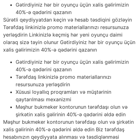
Gətirdiyiniz hər bir oyunçu üçün xalis gəlirimizin
40%-ə qədərini qazanın
Sürətli qeydiyyatdan keçin və hesab təsdiqini gözləyin
Tərəfdaş linkinizlə promo materiallarınızı resursunuza
yerləşdirin Linkinizlə keçmiş hər yeni oyunçu daimi
olaraq sizə təyin olunur Gətirdiyiniz hər bir oyunçu üçün
xalis gəlirimizin 40%-ə qədərini qazanın
Gətirdiyiniz hər bir oyunçu üçün xalis gəlirimizin
40%-ə qədərini qazanın
Tərəfdaş linkinizlə promo materiallarınızı
resursunuza yerləşdirin
Xüsusi loyallıq proqramları və müştərinin
qaytarılması mexanizmi
Məşhur bukmeker kontorunun tərəfdaşı olun və
şirkətin xalis gəlirinin 40%-ə qədərini əldə edin
Məşhur bukmeker kontorunun tərəfdaşı olun və şirkətin
xalis gəlirinin 40%-ə qədərini əldə edin Biz tərəfdaş
hesabınızın qeydiyyata alınması və təsdiqlənməsi