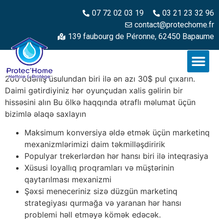
07 72 02 03 19
03 21 23 32 96
contact@protechome.fr
139 faubourg de Péronne, 62450 Bapaume
200 ödəniş üsulundan biri ilə ən azı 30$ pul çıxarın.
Daimi gətirdiyiniz hər oyunçudan xalis gəlirin bir
hissəsini alın Bu ölkə haqqında ətraflı məlumat üçün
bizimlə əlaqə saxlayın
Maksimum konversiya əldə etmək üçün marketinq
mexanizmlərimizi daim təkmilləşdiririk
Populyar trekerlərdən hər hansı biri ilə inteqrasiya
Xüsusi loyallıq proqramları və müştərinin
qaytarılması mexanizmi
Şəxsi meneceriniz sizə düzgün marketinq
strategiyası qurmağa və yaranan hər hansı
problemi həll etməyə kömək edəcək.