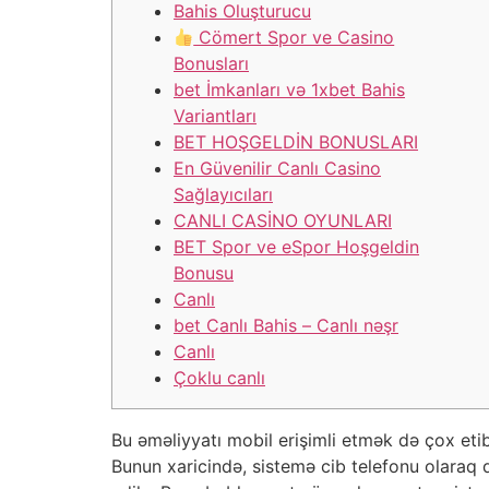
Bahis Oluşturucu
Cömert Spor ve Casino
Bonusları
bet İmkanları və 1xbet Bahis
Variantları
BET HOŞGELDİN BONUSLARI
En Güvenilir Canlı Casino
Sağlayıcıları
CANLI CASİNO OYUNLARI
BET Spor ve eSpor Hoşgeldin
Bonusu
Canlı
bet Canlı Bahis – Сanlı nəşr
Canlı
Çoklu canlı
Bu əməliyyatı mobil erişimli etmək də çox etib
Bunun xaricində, sistemə cib telefonu olaraq d