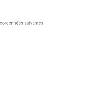
coordonnées suivantes :