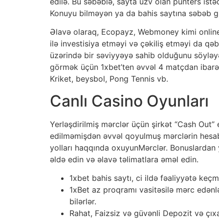
edilə. Bu səbəblə, sayta üzv olan punters istəd
Konuyu bilməyən ya da bahis saytına səbəb gir
Əlavə olaraq, Ecopayz, Webmoney kimi online k
ilə investisiya etməyi və çəkiliş etməyi da qəb
üzərində bir səviyyəyə sahib olduğunu söyləyə.
görmək üçün 1xbet’ten əvvəl 4 matçdan ibarət 
Kriket, beysbol, Pong Tennis vb.
Canlı Casino Oyunları
Yerləşdirilmiş mərclər üçün şirkət “Cash Out”
edilməmişdən əvvəl qoyulmuş mərclərin hesabl
yolları haqqında oxuyunMərclər. Bonuslardan 
əldə edin və əlavə təlimatlara əməl edin.
1xbet bahis saytı, ci ildə fəaliyyətə ke
1xBet az proqramı vasitəsilə mərc edənl
bilərlər.
Rahat, Faizsiz və güvənli Depozit və ç