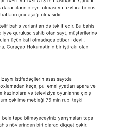
ytlar 1XBIT və 1XSLOTS’ten təsirlənər. Qanuni
s dərəcələrinin eyni olması və üzvlərə bonus
ətlərin çox aşağı olmasıdır.
if bahis variantları də təklif edir. Bu bahis
maliyyə quruluşa sahib olan sayt, müştərilərinə
rı üçün kafi olmadıqca etibarlı deyil.
na, Curaçao Hökumətinin bir iştirakı olan
zaynı istifadəçilərin əsas saytda
yoxlamadan keçə, pul əməliyyatları apara və
kazinolara və televiziya oyunlarına çıxış
um çəkilmə məbləği 75 min rubl təşkil
 belə tapa bilməyəcəyiniz yarışmaları tapa
ahis növlərindən biri olaraq diqqət çəkir.