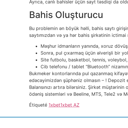
Ayrıca, canlı bahisler üçün sayt təsdiqi da ol
Bahis Oluşturucu
Bu problemin ən böyük həlli, bahis saytı giriş
saytımızdan və ya hər bahis şirkətinin ictimai
Məşhur idmanların yanında, xoruz dövüşü, 
Sonra, pul çıxarmaq üçün əlverişli bir y
Site futbolu, basketbol, tennis, voleybol
Cib telefonu / tablet “Bluetooth” nizamı
Bukmeker kontorlarında pul qazanmaq kifayət q
edəcəyimizdən şüphəniz olmasın – ! Depozit e
Balansınızı artıra bilərsiniz. Şirkət müştərini
ödəniş sistemləri və Beeline, MTS, Tele2 və M
Étiqueté
1xbet
1xbet AZ