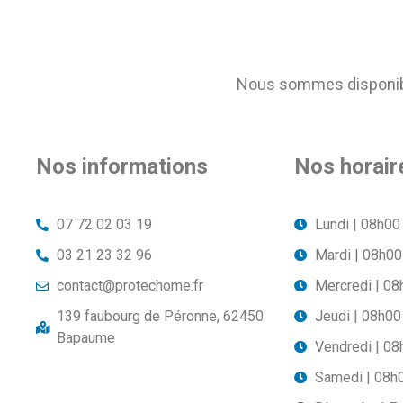
Nous sommes disponible
Nos informations
Nos horair
07 72 02 03 19
Lundi | 08h00
03 21 23 32 96
Mardi | 08h00
contact@protechome.fr
Mercredi | 08
139 faubourg de Péronne, 62450
Jeudi | 08h00
Bapaume
Vendredi | 08
Samedi | 08h