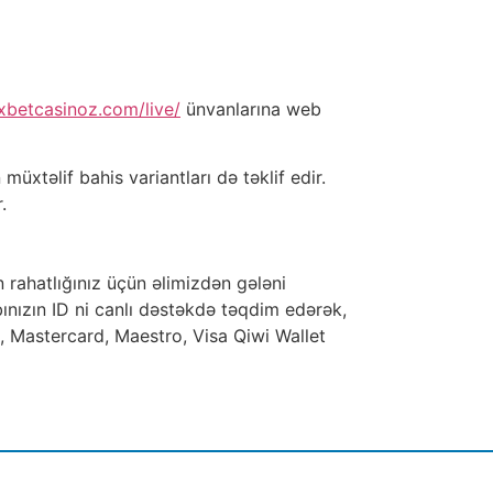
1xbetcasinoz.com/live/
ünvanlarına web
üxtəlif bahis variantları də təklif edir.
.
 rahatlığınız üçün əlimizdən gələni
nızın ID ni canlı dəstəkdə təqdim edərək,
sa, Mastercard, Maestro, Visa Qiwi Wallet