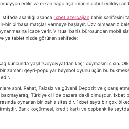
müəyyən edilir və erkən nağdlaşdırmanın qəbul edildiyi anda
n istifadə asanlığı asanca
1xbet azerbaijan
bahis səhifəsini t
bir-bir birbaşa matçlar verməyə başlayır. Üzv olmasanız bel
n oynanmasına icazə verir. Virtual bahis bürosundan mobil sis
və ya tabletinizde görünən səhifədə;
sağ küncündə yaşıl “Qeydiyyatdan keç” düyməsini sıxın. Ölkə
ədbir zamanı qeyri-populyar beysbol oyunu üçün bu bukmeke
edir.
emlərə son!. Rahat, Faizsiz və güvənli Depozit və çıxarış 
ə baxmayaraq, Türkiyə ci ildə bazara daxil olmuşdur. 1xbet b
rasında oynanan bir bahis sitesidir. 1xbet saytı bir çox ölkə
dirmişdir. Bank köçürməsi, kredit kartı və cepbank ilə saytdak