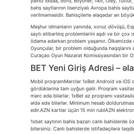
yalnız İddaa, dörd, Bilyoner, fikir, Oley, Tuttu
bəhs saytlarının lisenziyalı Avropa bahis sayt
verilməməsidir. Bahisçilerle əlaqədar ən böyü
Məşhur idmanların yanında, xoruz dövüşü, Espor
saytı etibarlılıq problemlərini aşdı və bir çox
ödəmə edərkən problem yaşamır. Ölkəmizdə oyn
Oyunçular, bir problem olduğunda haqqlarını ax
Curaçao Oyun Nəzarət Komissiyasından bir Oy
BET Yeni Giriş Adresi – ə
Mobil proqramMərclər 1xBet Android və iOS cih
gördüklərinə tam uyğun gəlir. Proqram vasitə
mərc edə bilərlər. 1xBet az proqramı vasitəsi
əldə edə bilərlər. Minimum hesab doldurulmas
edir.AZN kartlar üçün 15 min rublAZN elektron
1xbet saytının bahis bazarı canlı bahislerde
bilərsiniz. Canlı bahislerde istifadəçilərə təq