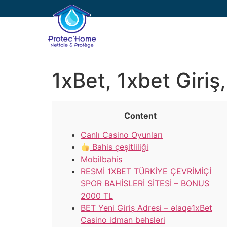
PROTEC’HOME
E
1xBet, 1xbet Giriş
Content
Canlı Casino Oyunları
Bahis çeşitliliği
Mobilbahis
RESMİ 1XBET TÜRKİYE ÇEVRİMİÇİ
SPOR BAHİSLERİ SİTESİ – BONUS
2000 TL
BET Yeni Giriş Adresi – əlaqə1xBet
Casino idman bəhsləri