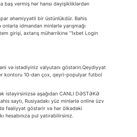
 baş vermiş hər hansı dəyişikliklərdən
apar əhəmiyyətli bir üstünlükdür. Bahis
ə onlarla idmandan minlərlə yarışmağı
tem girişi, axtarış mühərrikinə “1xbet Login
ni və istədiyiniz valyutanı göstərin.Qeydiyyat
r kontoru 10-dan çox, qeyri-populyar futbol
etmək istəyirsinizsə aşağıdan CANLI DƏSTƏKƏ
ahis saytı, Rusiyadakı yüz minlərlə online üzv
də fəaliyyət göstərir və hər ölkədəki
ı hesabınıza pul yatırabilirsiniz.