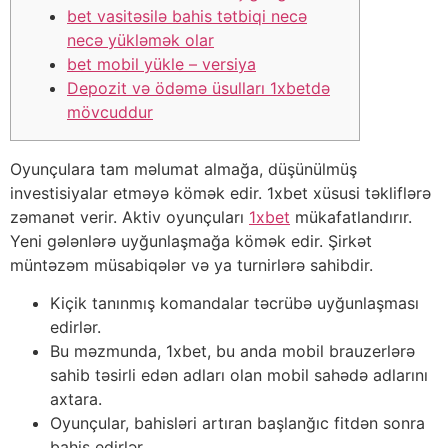
bet vasitəsilə bahis tətbiqi necə
necə yükləmək olar
bet mobil yükle – versiya
Depozit və ödəmə üsulları 1xbetdə
mövcuddur
Oyunçulara tam məlumat almağa, düşünülmüş
investisiyalar etməyə kömək edir. 1xbet xüsusi təkliflərə
zəmanət verir. Aktiv oyunçuları
1xbet
mükafatlandırır.
Yeni gələnlərə uyğunlaşmağa kömək edir. Şirkət
müntəzəm müsabiqələr və ya turnirlərə sahibdir.
Kiçik tanınmış komandalar təcrübə uyğunlaşması
edirlər.
Bu məzmunda, 1xbet, bu anda mobil brauzerlərə
sahib təsirli edən adları olan mobil sahədə adlarını
axtara.
Oyunçular, bahisləri artıran başlanğıc fitdən sonra
bahis edirlər.