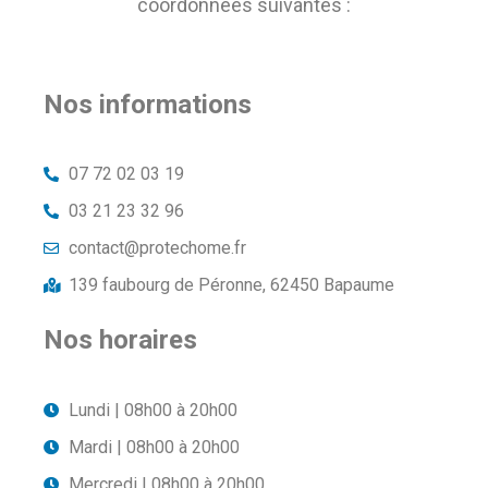
coordonnées suivantes :
Nos informations
07 72 02 03 19
03 21 23 32 96
contact@protechome.fr
139 faubourg de Péronne, 62450 Bapaume
Nos horaires
Lundi | 08h00 à 20h00
Mardi | 08h00 à 20h00
Mercredi | 08h00 à 20h00