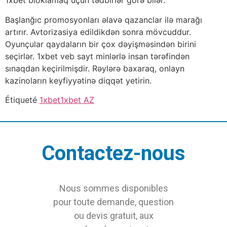
1xbet bloklamaq üçün tədbirlər görə bilər.
Başlanğıc promosyonları əlavə qazanclar ilə marağı
artırır. Avtorizasiya edildikdən sonra mövcuddur.
Oyunçular qaydaların bir çox dəyişməsindən birini
seçirlər. 1xbet veb sayt minlərlə insan tərəfindən
sınaqdan keçirilmişdir. Rəylərə baxaraq, onlayn
kazinoların keyfiyyətinə diqqət yetirin.
Étiqueté
1xbet
1xbet AZ
Contactez-nous
Nous sommes disponibles
pour toute demande, question
ou devis gratuit, aux