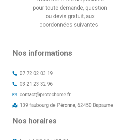
pour toute demande, question
ou devis gratuit, aux
coordonnées suivantes :
Nos informations
07 72 02 03 19
03 21 23 32 96
contact@protechome.fr
139 faubourg de Péronne, 62450 Bapaume
Nos horaires