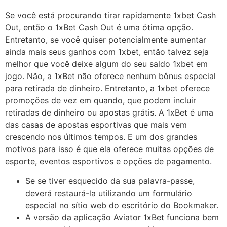
Se você está procurando tirar rapidamente 1xbet Cash
Out, então o 1xBet Cash Out é uma ótima opção.
Entretanto, se você quiser potencialmente aumentar
ainda mais seus ganhos com 1xbet, então talvez seja
melhor que você deixe algum do seu saldo 1xbet em
jogo. Não, a 1xBet não oferece nenhum bônus especial
para retirada de dinheiro. Entretanto, a 1xbet oferece
promoções de vez em quando, que podem incluir
retiradas de dinheiro ou apostas grátis. A 1xBet é uma
das casas de apostas esportivas que mais vem
crescendo nos últimos tempos. E um dos grandes
motivos para isso é que ela oferece muitas opções de
esporte, eventos esportivos e opções de pagamento.
Se se tiver esquecido da sua palavra-passe,
deverá restaurá-la utilizando um formulário
especial no sítio web do escritório do Bookmaker.
A versão da aplicação Aviator 1xBet funciona bem