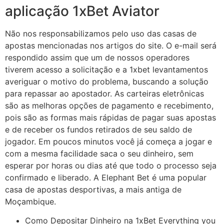
aplicação 1xBet Aviator
Não nos responsabilizamos pelo uso das casas de
apostas mencionadas nos artigos do site. O e-mail será
respondido assim que um de nossos operadores
tiverem acesso a solicitação e a 1xbet levantamentos
averiguar o motivo do problema, buscando a solução
para repassar ao apostador. As carteiras eletrônicas
são as melhoras opções de pagamento e recebimento,
pois são as formas mais rápidas de pagar suas apostas
e de receber os fundos retirados de seu saldo de
jogador. Em poucos minutos você já começa a jogar e
com a mesma facilidade saca o seu dinheiro, sem
esperar por horas ou dias até que todo o processo seja
confirmado e liberado. A Elephant Bet é uma popular
casa de apostas desportivas, a mais antiga de
Moçambique.
Como Depositar Dinheiro na 1xBet Everything you