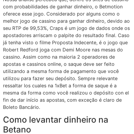
com probabilidades de ganhar dinheiro, o Betmotion
oferece esse jogo. Considerado por alguns como o
melhor jogo de cassino para ganhar dinheiro, devido ao
seu RTP de 99,53%, Craps é um jogo de dados onde os
apostadores arriscam o palpite do resultado final. Caso
já tenha visto o filme Proposta Indecente, é o jogo que
Robert Redford joga com Demi Moore nas mesas do
cassino. Assim como na maioria 2 operadores de
apostas e cassinos online, o saque deve ser feito
utilizando a mesma forma de pagamento que você
utilizou para fazer seu depósito. Sempre relevante
ressaltar los cuales na 1xBet a forma de saque é a
mesma da forma como você realizou o depósito con el
fin de dar início as apostas, com exceção é claro de
Boleto Bancário.
Como levantar dinheiro na
Betano