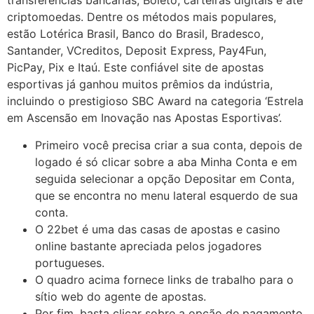
transferências bancárias, Boleto, carteiras digitais e até
criptomoedas. Dentre os métodos mais populares,
estão Lotérica Brasil, Banco do Brasil, Bradesco,
Santander, VCreditos, Deposit Express, Pay4Fun,
PicPay, Pix e Itaú. Este confiável site de apostas
esportivas já ganhou muitos prêmios da indústria,
incluindo o prestigioso SBC Award na categoria ‘Estrela
em Ascensão em Inovação nas Apostas Esportivas’.
Primeiro você precisa criar a sua conta, depois de
logado é só clicar sobre a aba Minha Conta e em
seguida selecionar a opção Depositar em Conta,
que se encontra no menu lateral esquerdo de sua
conta.
O 22bet é uma das casas de apostas e casino
online bastante apreciada pelos jogadores
portugueses.
O quadro acima fornece links de trabalho para o
sítio web do agente de apostas.
Por fim, basta clicar sobre a opção de pagamento