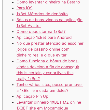
Como levantar dinheiro na Betano
Para iOS
1xBet Métodos de depósito
Bónus de boas-vindas na aplicação
1xBet Aviator
Como depositar na 1xBet?
Aplicação 1xBet para Android
No que prestar atenção ao escolher
jogos de cassino online com
dinheiro real e o que evitar
Como funciona o bônus de boas-
vindas develop a fin de conseguir
this is certainly esportivas this
really 1xBet?
Tenho vários sites, posso promover
a 1xBET em cada um deles?
Aplicação Pin Up
Levantar dinheiro 1XBET MZ online ️
1XBET site em Moçambique