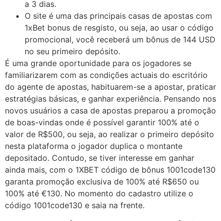
a 3 dias.
O site é uma das principais casas de apostas com
1xBet bonus de resgisto, ou seja, ao usar o código
promocional, você receberá um bônus de 144 USD
no seu primeiro depósito.
É uma grande oportunidade para os jogadores se
familiarizarem com as condições actuais do escritório
do agente de apostas, habituarem-se a apostar, praticar
estratégias básicas, e ganhar experiência. Pensando nos
novos usuários a casa de apostas preparou a promoção
de boas-vindas onde é possível garantir 100% até o
valor de R$500, ou seja, ao realizar o primeiro depósito
nesta plataforma o jogador duplica o montante
depositado. Contudo, se tiver interesse em ganhar
ainda mais, com o 1XBET código de bônus 1001code130
garanta promoção exclusiva de 100% até R$650 ou
100% até €130. No momento do cadastro utilize o
código 1001code130 e saia na frente.