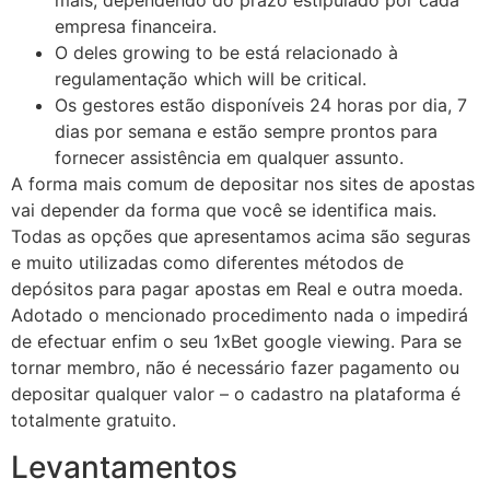
mais, dependendo do prazo estipulado por cada
empresa financeira.
O deles growing to be está relacionado à
regulamentação which will be critical.
Os gestores estão disponíveis 24 horas por dia, 7
dias por semana e estão sempre prontos para
fornecer assistência em qualquer assunto.
A forma mais comum de depositar nos sites de apostas
vai depender da forma que você se identifica mais.
Todas as opções que apresentamos acima são seguras
e muito utilizadas como diferentes métodos de
depósitos para pagar apostas em Real e outra moeda.
Adotado o mencionado procedimento nada o impedirá
de efectuar enfim o seu 1xBet google viewing. Para se
tornar membro, não é necessário fazer pagamento ou
depositar qualquer valor – o cadastro na plataforma é
totalmente gratuito.
Levantamentos