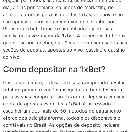
opções para todas as áreas. Assistência 24 horas por
dia, 7 dias por semana, soluções de marketing de
afiliados prontas para uso e altas taxas de conversão
são apenas alguns dos benefícios de se juntar aos
Parceiros 1xbet. Torne-se um afiliado e junte-se à
família cada vez maior da 1xbet. A depender do bônus
que optar por receber, os bônus podem ser usados nas
seções de apostas, apostas ao vivo, cassino e cassino
ao vivo.
Como depositar na 1xBet?
Caso esteja ativo, o desconto será computado o valor
total do pedido e você conseguirá um bom desconto
para as suas compras. Para fazer um depósito em sua
conta de apostas esportivas 1xBet, é necessário
escolher um dos mais de 50 métodos de pagamento
oferecidos pela plataforma, todos eles disponíveis e
confiáveis no Brasil. As opções de depósito incluem