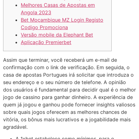
Melhores Casas de Apostas em
Angola 2023
Bet Moçambique MZ Login Registo
Codigo Promociona
Versão mobile da Elephant Bet
Aplicação Premierbet
Assim que terminar, você receberá um e-mail de
confirmação com o link de verificação. Em seguida, o
casa de apostas Portugues irá solicitar que introduza o
seu endereço e o seu número de telefone. A opinião
dos usuários é fundamental para decidir qual é o melhor
jogo de cassino para ganhar dinheiro. A experiência de
quem já jogou e ganhou pode fornecer insights valiosos
sobre quais jogos oferecem as melhores chances de
vitória, os bônus mais lucrativos e a jogabilidade mais
agradável.
A 1xbet estabelece como mínimos, para o