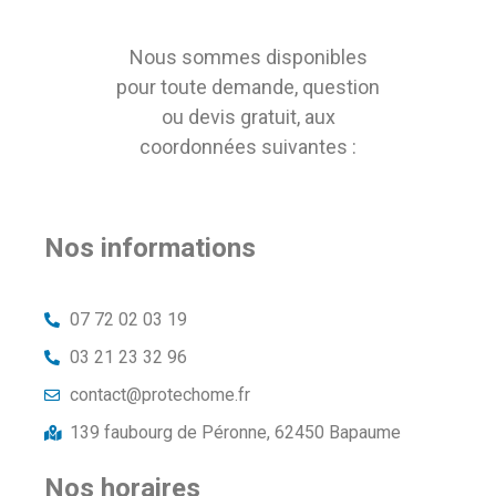
Nous sommes disponibles
pour toute demande, question
ou devis gratuit, aux
coordonnées suivantes :
Nos informations
07 72 02 03 19
03 21 23 32 96
contact@protechome.fr
139 faubourg de Péronne, 62450 Bapaume
Nos horaires