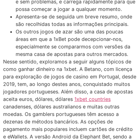
e sem problemas, e carrega rapidamente para que
possa começar a jogar a qualquer momento.
Apresenta-se de seguida um breve resumo, onde
são recolhidas todas as informações principais.
Os outros jogos de azar são uma das poucas
áreas em que a 1xBet pode decepcionar-nos,
especialmente se compararmos com versões da
mesma casa de apostas para outros mercados.
Nesse sentido, exploramos a seguir alguns tópicos de
como ganhar dinheiro na 1xbet. A Betano, com licença
para exploração de jogos de casino em Portugal, desde
2019, tem, ao longo destes anos, conquistado muitos
jogadores portugueses. Além disso, a casa de apostas
aceita euros, dólares, dólares
1xbet countries
canadenses, dólares australianos e muitas outras
moedas. Os gamblers portugueses têm acesso a
dezenas de métodos bancários. As opções de
pagamento mais populares incluem cartões de crédito
e eWallets. A versão Android da Elephant Bet, sendo a