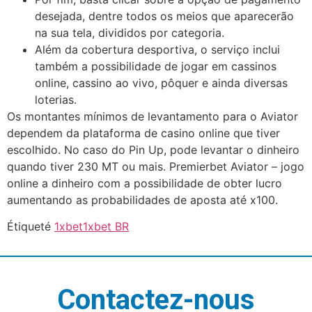
desejada, dentre todos os meios que aparecerão
na sua tela, divididos por categoria.
Além da cobertura desportiva, o serviço inclui
também a possibilidade de jogar em cassinos
online, cassino ao vivo, pôquer e ainda diversas
loterias.
Os montantes mínimos de levantamento para o Aviator
dependem da plataforma de casino online que tiver
escolhido. No caso do Pin Up, pode levantar o dinheiro
quando tiver 230 MT ou mais. Premierbet Aviator – jogo
online a dinheiro com a possibilidade de obter lucro
aumentando as probabilidades de aposta até x100.
Étiqueté
1xbet
1xbet BR
Contactez-nous