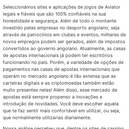
Seleccionámos sites e aplicações de jogos de Aviator
legais e fiáveis que são 100% confiáveis na sua
honestidade e segurança. Além de todo o montante
investido pelas empresas no desporto angolano, seja
através de patrocínios em clubes e eventos, milhares de
novos empregos podem ser gerados, além de impostos
convertidos ao governo angolano. Atualmente, as casas
de apostas internacionais já podem ter escritórios
funcionando no país. Porém, a variedade de opções de
pagamentos nas casas de apostas internacionais que
operam no mercado angolano é tão extensa que as
carteiras digitais e as criptomoedas também estão
muito presentes nelas! Além disso, esse mercado de
apostas está sempre propenso a inovações e
introdução de novidades. Você deve escolher aquela
que te faz sentir mais confortável em utilizar, ou seja,
que normalmente utilizarias diariamente.
Nossa análise percebeu que, dentre os sites de cassino