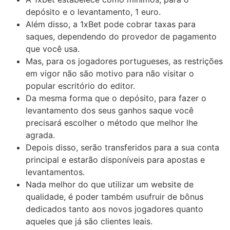
depósito e o levantamento, 1 euro.
Além disso, a 1xBet pode cobrar taxas para
saques, dependendo do provedor de pagamento
que você usa.
Mas, para os jogadores portugueses, as restrições
em vigor não são motivo para não visitar o
popular escritório do editor.
Da mesma forma que o depósito, para fazer o
levantamento dos seus ganhos saque você
precisará escolher o método que melhor lhe
agrada.
Depois disso, serão transferidos para a sua conta
principal e estarão disponíveis para apostas e
levantamentos.
Nada melhor do que utilizar um website de
qualidade, é poder também usufruir de bônus
dedicados tanto aos novos jogadores quanto
aqueles que já são clientes leais.