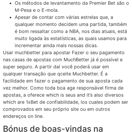
Os métodos de levantamento da Premier Bet são o
M-Pesa e o E-mola.
Apesar de contar com várias estrelas que, a
qualquer momento decidem uma partida, também
é bom ressaltar como a NBA, nos dias atuais, está
muito ligada às estatísticas, as quais usamos para
incrementar ainda mais nossas dicas.
Usar muchbetter para apostar Fazer o seu pagamento
nas casas de apostas com MuchBetter já é possível e
super seguro. A partir daí você poderá usar em
qualquer transação que qceite Muchbetter. É a
facilidade em fazer o pagamento de sua aposta cada
vez melhor. Como toda boa age responsável firma de
apostas, a oferece which is seus and it’s also diversos
which are 1xBet de confiabilidade, los cuales podem ser
comprovados em seu próprio site ou em outros
endereços on line.
Bónus de boas-vindas na