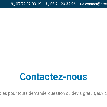
07 72 02 03 19
03 21 23 32 96
contact@pro
SPACES BOIS
ESPACES BÉTON ET PIERRE
PISCINE ET MA
Contactez-nous
s pour toute demande, question ou devis gratuit, aux 