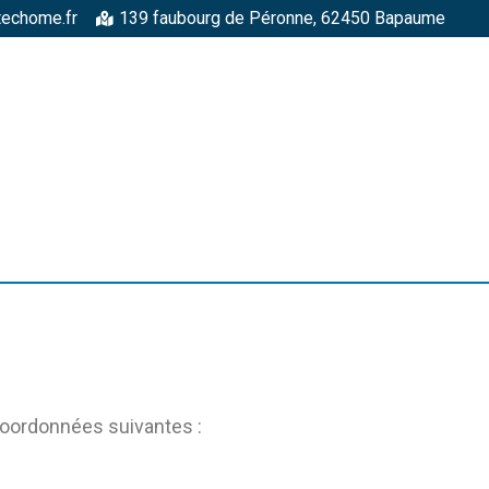
techome.fr
139 faubourg de Péronne, 62450 Bapaume
RGELLES
STRUCTURES MÉTALLIQUES
TOITURES
FAÇADE
coordonnées suivantes :