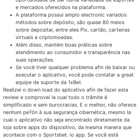
e mercados oferecidos na plataforma.
A plataforma possui amplo electronic variados
métodos sobre depósito, são quase 80 meios
sobre depositar, entre eles Pix, cartão, carteiras
virtuais e criptomoedas.
Além disso, mantém boas práticas sobre
atendimento ao consumidor e transparência nas
suas operações.
Se você tiver qualquer problema afin de baixar ou
executar o aplicativo, você pode contatar a great
equipe de suporte da 1xBet.
Realizei o down load do aplicativo afin de fazer esta
review e comprovei la cual todo o trâmite é
simplificado e sem burocracias. E o melhor, não oferece
nenhum pe?ón à sua segurança cibernética, mesmo la
cual o aplicativo não seja encontrado diretamente da
loja sobre apps do dispositivo, da mesma manera que
acontece com o Sportsbet. io app. Se você está