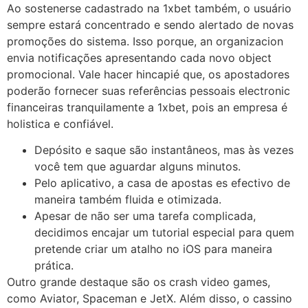
Ao sostenerse cadastrado na 1xbet também, o usuário
sempre estará concentrado e sendo alertado de novas
promoções do sistema. Isso porque, an organizacion
envia notificações apresentando cada novo object
promocional. Vale hacer hincapié que, os apostadores
poderão fornecer suas referências pessoais electronic
financeiras tranquilamente a 1xbet, pois an empresa é
holistica e confiável.
Depósito e saque são instantâneos, mas às vezes
você tem que aguardar alguns minutos.
Pelo aplicativo, a casa de apostas es efectivo de
maneira também fluida e otimizada.
Apesar de não ser uma tarefa complicada,
decidimos encajar um tutorial especial para quem
pretende criar um atalho no iOS para maneira
prática.
Outro grande destaque são os crash video games,
como Aviator, Spaceman e JetX. Além disso, o cassino