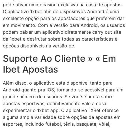
pode ativar uma ocasion exclusiva na casa de apostas.
O aplicativo 1xbet afin de dispositivos Android é uma
excelente opção para os apostadores que preferem dar
em movimento. Com a versão para Android, os usuários
podem baixar um aplicativo diretamente carry out site
da 1xbet e desfrutar sobre todas as características e
opções disponíveis na versão pc.
Suporte Ao Cliente » « Em
Ibet Apostas
Além disso, o aplicativo está disponível tanto para
Android quanto pra iOS, tornando-se acessível para um
grande número de usuários. Se você é um fã sobre
apostas esportivas, definitivamente vale a cosa
experimentar o 1xbet app. O aplicativo 1XBet oferece
alguma ampla variedade sobre opções de apostas em
esportes, incluindo futebol, tênis, basquete, vôlei,