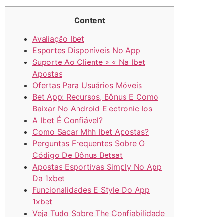
Content
Avaliação Ibet
Esportes Disponíveis No App
Suporte Ao Cliente » « Na Ibet
Apostas
Ofertas Para Usuários Móveis
Bet App: Recursos, Bônus E Como
Baixar No Android Electronic Ios
A Ibet É Confiável?
Como Sacar Mhh Ibet Apostas?
Perguntas Frequentes Sobre O
Código De Bônus Betsat
Apostas Esportivas Simply No App
Da 1xbet
Funcionalidades E Style Do App
1xbet
Veja Tudo Sobre The Confiabilidade