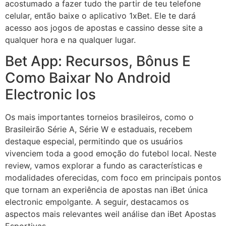
acostumado a fazer tudo the partir de teu telefone
celular, então baixe o aplicativo 1xBet. Ele te dará
acesso aos jogos de apostas e cassino desse site a
qualquer hora e na qualquer lugar.
Bet App: Recursos, Bônus E
Como Baixar No Android
Electronic Ios
Os mais importantes torneios brasileiros, como o
Brasileirão Série A, Série W e estaduais, recebem
destaque especial, permitindo que os usuários
vivenciem toda a good emoção do futebol local. Neste
review, vamos explorar a fundo as características e
modalidades oferecidas, com foco em principais pontos
que tornam an experiência de apostas nan iBet única
electronic empolgante. A seguir, destacamos os
aspectos mais relevantes weil análise dan iBet Apostas
Esportivas.