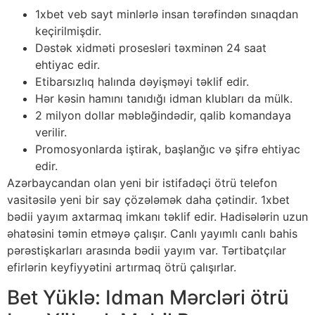
1xbet veb sayt minlərlə insan tərəfindən sınaqdan
keçirilmişdir.
Dəstək xidməti prosesləri təxminən 24 saat
ehtiyac edir.
Etibarsızlıq halında dəyişməyi təklif edir.
Hər kəsin hamını tanıdığı idman klubları da mülk.
2 milyon dollar məbləğindədir, qalib komandaya
verilir.
Promosyonlarda iştirak, başlanğıc və şifrə ehtiyac
edir.
Azərbaycandan olan yeni bir istifadəçi ötrü telefon
vasitəsilə yeni bir say çözələmək daha çətindir. 1xbet
bədii yayım axtarmaq imkanı təklif edir. Hadisələrin uzun
əhatəsini təmin etməyə çalışır. Canlı yayımlı canlı bahis
pərəstişkarları arasında bədii yayım var. Tərtibatçılar
efirlərin keyfiyyətini artırmaq ötrü çalışırlar.
Bet Yüklə: Idman Mərcləri ötrü