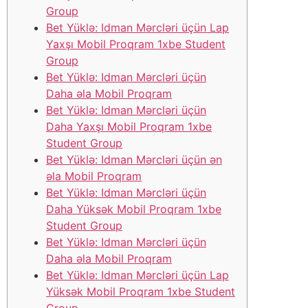
Group
Bet Yüklə: Idman Mərcləri üçün Lap
Yaxşı Mobil Proqram 1xbe Student
Group
Bet Yüklə: Idman Mərcləri üçün
Daha əla Mobil Proqram
Bet Yüklə: Idman Mərcləri üçün
Daha Yaxşı Mobil Proqram 1xbe
Student Group
Bet Yüklə: Idman Mərcləri üçün ən
əla Mobil Proqram
Bet Yüklə: Idman Mərcləri üçün
Daha Yüksək Mobil Proqram 1xbe
Student Group
Bet Yüklə: Idman Mərcləri üçün
Daha əla Mobil Proqram
Bet Yüklə: Idman Mərcləri üçün Lap
Yüksək Mobil Proqram 1xbe Student