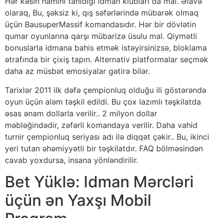
Hər kəsin hamını tanıdığı idman klubları da mal. Əlavə
olaraq, Bu, şəksiz ki, qış səfərlərində mübarək olmaq
üçün BausuperMassif komandasıdır. Hər bir dövlətin
qumar oyunlarına qarşı mübarizə üsulu mal. Qiymətli
bonuslarla idmana bahis etmək istəyirsinizsə, bloklama
ətrafında bir çixiş tapın. Alternativ platformalar seçmək
daha az müsbət emosiyalar gətirə bilər.
Tarixlər 2011 ilk dəfə çempionluq olduğu ili göstərəndə
oyun üçün aləm təşkil edildi. Bu çox lazımlı təşkilatda
əsas ənam dollarla verilir.. 2 milyon dollar
məbləğindədir, zəfərli komandaya verilir. Daha vahid
turnir çempionluq seriyası adı ilə diqqət çəkir.. Bu, ikinci
yeri tutan əhəmiyyətli bir təşkilatdır. FAQ bölməsindən
cavab yoxdursa, insana yönləndirilir.
Bet Yüklə: Idman Mərcləri
üçün ən Yaxşı Mobil