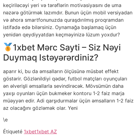
keçiriləcəyi yeri və tərəflərin motivasiyasını de uma
nəzərə götürmək lazımdır. Bunun üçün mobil versiyadan
və ahora smartfonunuzda quraşdırılmış proqramdan
istifadə edə bilərsiniz. Oynamağa başlamaq üçün
yenidən qeydiyyatdan keçməyinizə lüzum yoxdur?
1xbet Mərc Sayti – Siz Nəyi
Duymaq Istəyərərdiniz?
aparır ki, bu da əmsalların ölçüsünə müsbət effekt
göstərir. Gözlənildiyi qədər, futbol matçları oyunçuları
ən əlverişli əmsallarla sevindirəcək. Mövsümün daha
yaxşı oyunları üçün bukmeker kontoru 1-2 faiz marja
müəyyən edir. Adi qarşıdurmalar üçün əmsalların 1-2 faiz
az olacağını gözləmək olar. Yeni
\e
Étiqueté
1xbet
1xbet AZ