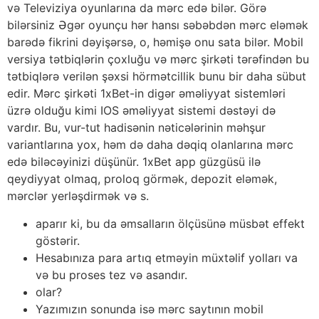
və Televiziya oyunlarına da mərc edə bilər. Görə
bilərsiniz Əgər oyunçu hər hansı səbəbdən mərc eləmək
barədə fikrini dəyişərsə, o, həmişə onu sata bilər. Mobil
versiya tətbiqlərin çoxluğu və mərc şirkəti tərəfindən bu
tətbiqlərə verilən şəxsi hörmətcillik bunu bir daha sübut
edir. Mərc şirkəti 1xBet-in digər əməliyyat sistemləri
üzrə olduğu kimi IOS əməliyyat sistemi dəstəyi də
vardır. Bu, vur-tut hadisənin nəticələrinin məhşur
variantlarına yox, həm də daha dəqiq olanlarına mərc
edə biləcəyinizi düşünür. 1xBet app güzgüsü ilə
qeydiyyat olmaq, proloq görmək, depozit eləmək,
mərclər yerləşdirmək və s.
aparır ki, bu da əmsalların ölçüsünə müsbət effekt
göstərir.
Hesabınıza para artıq etməyin müxtəlif yolları va
və bu proses tez və asandır.
olar?
Yazımızın sonunda isə mərc saytının mobil