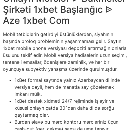
Şirkəti 1xbet Başlanğıc ᐉ
Aze 1xbet Com
Mobil tətbiqlərin gətirdiyi üstünlüklərdən, siyahının
başında proloq probleminin yaşanmaması gəlir. Saytın
1xbet mobile phone versiyası depoziti artırmağın onlarla
üsulunu təklif edir. Mobil versiya hadisələrin uzun seçimi,
təntənəli əmsallar, ödənişlərə zaminlik, və hər bir
oyunçuya subyektiv yanaşma üzərində qurulmuşdur.
1xBet formal saytında yalnız Azərbaycan dilində
versiya deyil, həm də manatla say çözələmək
imkanı mülk.
1xBet dəstək xidməti 24/7 rejimində işləyir və
xüsusi onlayn çatda 30`dan daha dildə sorğu
qaytarmaq olar.
Burdan əlavə bu mərc kontoru mərcləriniz üçün
cash-out (geri çəkmə) şansı de uma tanıyır.