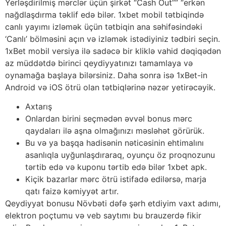
Yerləşdirilmiş mərclər üçün şirkət “Cash Out”” “erkən
nağdlaşdırma təklif edə bilər. 1xbet mobil tətbiqində
canlı yayımı izləmək üçün tətbiqin ana səhifəsindəki
‘Canlı’ bölməsini açın və izləmək istədiyiniz tədbiri seçin.
1xBet mobil versiya ilə sadəcə bir kliklə vahid dəqiqədən
az müddətdə birinci qeydiyyatınızı tamamlaya və
oynamağa başlaya bilərsiniz. Daha sonra isə 1xBet-in
Android və iOS ötrü olan tətbiqlərinə nəzər yetirəcəyik.
Axtarış
Onlardan birini seçmədən əvvəl bonus mərc
qaydaları ilə aşna olmağınızı məsləhət görürük.
Bu və ya başqa hadisənin nəticəsinin ehtimalını
asanlıqla uyğunlaşdıraraq, oyunçu öz proqnozunu
tərtib edə və kuponu tərtib edə bilər 1xbet apk.
Kiçik bazarlar mərc ötrü istifadə edilərsə, marja
qatı faizə kəmiyyət artır.
Qeydiyyat bonusu Növbəti dəfə şərh etdiyim vaxt adımı,
elektron poçtumu və veb saytımı bu brauzerdə fikir