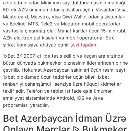
əldə edə bilərlər. Minimum say doldurulmasının məbləği
50-dir AZN ümumən ödəniş üsulları üçün. Vəsaitləri Visa,
Mastercard, Maestro, Visa Qiwi Wallet ödəniş sistemləri
və Beeline, MTS, Tele2 və Megafon mobil operatorları
vasitəsilə çıxarmaq olar. Manat kartlar üçün 15 min rubl,
AZN elektron pul kisələri və mobil operatorlar ötrü
şirkət komissiya ehtiyac etmir
şeyi tapdım
.
1xBet BK 2007-ci ildə təsis edilib və keçən ara ərzində
bütün dünyada bukmеykеr biznesinin liderlərindən birinə
çevrilib. Hökumət Azərbaycan sakinləri üçün rəsmi saytı
1xbet bloklamaq üçün tədbirlər üçün bilər. 1xbet
rəhbərliyi cahanşümul lisenziya üzrə hüquqi xidmətlər
təklif edir. Telefon və tablet istifadə qala ümumən
əməliyyat sistemlərində Android, iOS və Java
proqramları yaradılır.
Bet Azerbaycan İdman Üzrə
Onlayn Mərclər ᐉ Bukmeker